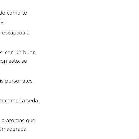
 de como te
l.
a escapada a
 si con un buen
con esto, se
as personales,
ido como la seda
es o aromas que
o amaderada.