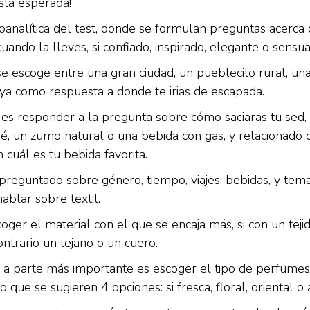
sta esperada!
oanalítica del test, donde se formulan preguntas acerca
cuando la lleves, si confiado, inspirado, elegante o sensua
 se escoge entre una gran ciudad, un pueblecito rural, un
aya como respuesta a donde te irias de escapada.
 es responder a la pregunta sobre cómo saciaras tu sed,
afé, un zumo natural o una bebida con gas, y relacionado 
cuál es tu bebida favorita.
preguntado sobre género, tiempo, viajes, bebidas, y tem
ablar sobre textil.
oger el material con el que se encaja más, si con un tej
ontrario un tejano o un cuero.
nal a parte más importante es escoger el tipo de perfum
o que se sugieren 4 opciones: si fresca, floral, oriental 