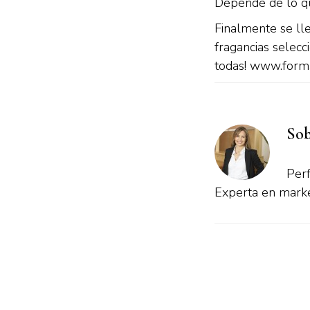
Depende de lo que
Finalmente se lle
fragancias selecci
todas! www.form
Sob
Perf
Experta en market