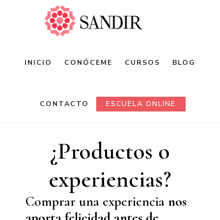
Saltar
al
contenido
principal
INICIO
CONÓCEME
CURSOS
BLOG
CONTACTO
ESCUELA ONLINE
¿Productos o
experiencias?
Comprar una experiencia
nos
aporta felicidad antes de