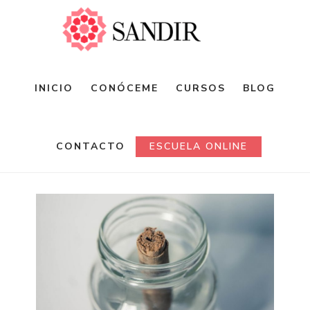
Saltar
al
contenido
principal
INICIO
CONÓCEME
CURSOS
BLOG
CONTACTO
ESCUELA ONLINE